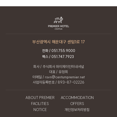
있습니다.
개인정보 처리 직원의 교육 : 개인정보 관련 처리
직원은 최소한의 인원으로 구성되며,
개인정보보호 의무에 관한 정기적인 교육과 내부
절차를 마련하고 있습니다.
부산광역시 해운대구 센텀1로 17
10. 개인정보보호책임자
회사는 이용자의 개인정보를 보호하고 고충처리를
전화 /
051.755.9000
위하여 개인정보 보호책임자를 정하고 있습니다.
팩스 / 051.747.7923
회사 / 주식회사 와이제이인터내셔널
이름
박진진
대표 / 유정희
직책
정보관리보호책임자
이메일 / rsvn@centumpremier.net
사업자등록번호 / 893-87-02226
연락처
051.755.9000
이메일
rsvn@centumpremier.net
ABOUT PREMIER
ACCOMMODATION
FACILITIES
OFFERS
NOTICE
개인정보처리방침
11. 개인정보 처리방침 변경