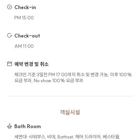
수집하고 있으며, 선택 정보의 경우 입력하지
Check-in
않더라도 서비스 이용이 제한되지 않습니다. 회사는
수집한 정보를 이용 목적 외의 목적으로 사용하지
PM 15:00
않습니다.
구분
수집 및 이용 항목
Check-out
(필수) 문의유형, 이름, 연락처,
AM 11:00
문의
이메일, 연락처, 문의내용
예약 변경 및 취소
회사는 홈페이지를 통한 이용자의 각 신청서 작성을
통해 개인정보를 수집합니다.
체크인 기준 3일전 PM 17:00까지 취소 및 변경 가능, 이후 100%
요금 부과, No show 100% 요금 부과
4. 개인정보 보유 및 이용기간
회사는 이용자의 개인정보 수집 및 이용
동의일로부터 1년간 이용자의 개인정보를 처리 및
보유합니다. 단, 관계법령의 규정에 따라 개인정보를
객실시설
보유하여야 할 필요가 있을 경우 일정기간 보유되며
이때 보유되는 개인정보의 열람 및 이용은 해당
Bath Room
사유로 제한됩니다.
세면대∙샤워부스, 비데, Bathset, 헤어 드라이어, 베스타월,