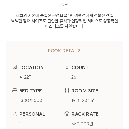
싱글
호텔의 기본에 충실한 구성으로 1인 여행객에게 적합한 객실
넉넉한 침대 사이즈로 편안한 휴식과 안정적인 서비스로 성공적인
비즈니스를 지원합니다.
ROOM DETAILS
개인정보처리방침
LOCATION
COUNT
4-22F
26
CENTUM PREMIER HOTEL(이하 회사)는
웹사이트(
centumpremier.net
) 이용 및 제반
서비스 제공시 개인정보보호법령에 따라 이용자의
BED TYPE
ROOM SIZE
개인정보 보호 및 권익을 보호하고 이용자의 고충을
1300*2000
19.3~20.1㎡
원활하게 처리할 수 있도록 다음과 같은 처리방침을
두고 있습니다.
PERSONAL
RACK RATE
1
550,000원
1. 개인정보 수집에 대한 동의