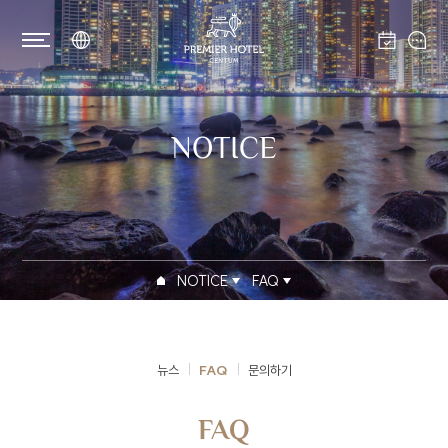
NOTICE
NOTICE
FAQ
개인정보처리방침
CENTUM PREMIER HOTEL(이하 회사)는
뉴스
FAQ
문의하기
웹사이트(
centumpremier.net
) 이용 및 제반
서비스 제공시 개인정보보호법령에 따라 이용자의
FAQ
개인정보 보호 및 권익을 보호하고 이용자의 고충을