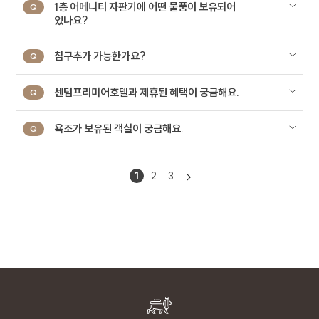
1층 어메니티 자판기에 어떤 물품이 보유되어
Q
있나요?
3. 개인정보 수집 항목 및 방법
회사는 기본적인 서비스 제공을 위한 필수 정보만을
침구추가 가능한가요?
Q
수집하고 있으며, 선택 정보의 경우 입력하지
않더라도 서비스 이용이 제한되지 않습니다. 회사는
센텀프리미어호텔과 제휴된 혜택이 궁금해요.
Q
수집한 정보를 이용 목적 외의 목적으로 사용하지
않습니다.
욕조가 보유된 객실이 궁금해요.
Q
구분
수집 및 이용 항목
(필수) 문의유형, 이름, 연락처,
1
2
3
문의
이메일, 연락처, 문의내용
회사는 홈페이지를 통한 이용자의 각 신청서 작성을
통해 개인정보를 수집합니다.
4. 개인정보 보유 및 이용기간
회사는 이용자의 개인정보 수집 및 이용
동의일로부터 1년간 이용자의 개인정보를 처리 및