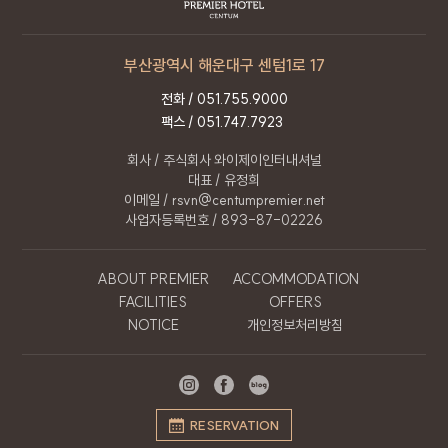
보유합니다. 단, 관계법령의 규정에 따라 개인정보를
보유하여야 할 필요가 있을 경우 일정기간 보유되며
이때 보유되는 개인정보의 열람 및 이용은 해당
부산광역시 해운대구 센텀1로 17
사유로 제한됩니다.
전화 /
051.755.9000
팩스 / 051.747.7923
5. 개인정보의 위탁 또는 제3자 제공
회사는 이용자의 개인정보를 타인 또는
회사 / 주식회사 와이제이인터내셔널
타기업이나 기관 등 제3자에게 제공하지
대표 / 유정희
않습니다.
이메일 / rsvn@centumpremier.net
사업자등록번호 / 893-87-02226
회사는 이용자의 개인정보를 위탁하고 있지
않습니다. 다만 추후 서비스 향상을 위하여
이용자의 개인정보를 위탁하여 처리하게 되는
ABOUT PREMIER
ACCOMMODATION
경우 사전에 이를 고지하고 위탁 계약 등을
FACILITIES
OFFERS
통하여 수탁자를 관리하도록 하겠습니다.
NOTICE
개인정보처리방침
6. 개인정보의 파기 절차 및 방법
회사는 원칙적으로 개인정보 처리 목적이
달성되어 개인정보 처리가 불필요하다고
RESERVATION
인정되는 경우와 이용자가 개인정보의 파기를