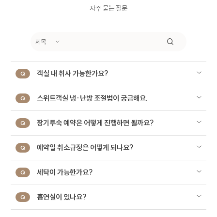
원활하게 처리할 수 있도록 다음과 같은 처리방침을
자주 묻는 질문
두고 있습니다.
1. 개인정보 수집에 대한 동의
회사는 이용자가 개별 서비스 신청시 개인정보 수집
및 이용에 동의할 수 있는 절차를 마련하고 있습니다.
객실 내 취사 가능한가요?
Q
이용자는 동의를 거부할 수 있으며 동의를 거부하는
경우 해당 서비스 이용이 제한될 수 있습니다.
스위트객실 냉∙난방 조절법이 궁금해요.
Q
2. 개인정보 수집 및 이용 목적
장기투숙 예약은 어떻게 진행하면 될까요?
Q
회사가 이용자의 개인정보를 수집 및 이용하는
목적은 다음과 같습니다.
예약일 취소규정은 어떻게 되나요?
Q
구분
이용목적
세탁이 가능한가요?
온라인 문의에 따른 의사 확인 및 본인
Q
식별, 서비스 부정이용 방지, 각종
문의
고지 및 안내, 분쟁 조정을 위한 기록
흡연실이 있나요?
Q
보존