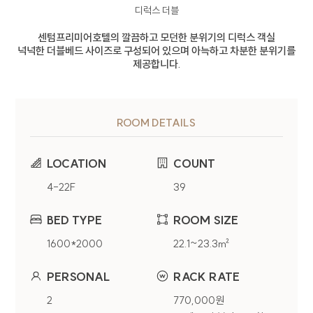
디럭스 더블
센텀프리미어호텔의 깔끔하고 모던한 분위기의 디럭스 객실
넉넉한 더블베드 사이즈로 구성되어 있으며 아늑하고 차분한 분위기를
제공합니다.
ROOM DETAILS
개인정보처리방침
LOCATION
COUNT
4-22F
39
CENTUM PREMIER HOTEL(이하 회사)는
웹사이트(
centumpremier.net
) 이용 및 제반
BED TYPE
ROOM SIZE
서비스 제공시 개인정보보호법령에 따라 이용자의
개인정보 보호 및 권익을 보호하고 이용자의 고충을
1600*2000
22.1~23.3㎡
원활하게 처리할 수 있도록 다음과 같은 처리방침을
두고 있습니다.
PERSONAL
RACK RATE
2
770,000원
1. 개인정보 수집에 대한 동의