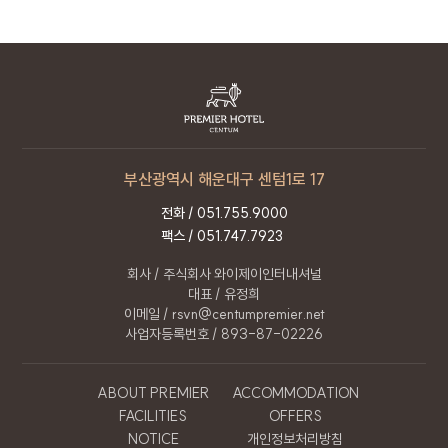
있습니다.
개인정보 처리 직원의 교육 : 개인정보 관련 처리
직원은 최소한의 인원으로 구성되며,
개인정보보호 의무에 관한 정기적인 교육과 내부
절차를 마련하고 있습니다.
10. 개인정보보호책임자
부산광역시 해운대구 센텀1로 17
회사는 이용자의 개인정보를 보호하고 고충처리를
전화 /
051.755.9000
위하여 개인정보 보호책임자를 정하고 있습니다.
팩스 / 051.747.7923
이름
박진진
회사 / 주식회사 와이제이인터내셔널
직책
정보관리보호책임자
대표 / 유정희
이메일 / rsvn@centumpremier.net
연락처
051.755.9000
사업자등록번호 / 893-87-02226
이메일
rsvn@centumpremier.net
ABOUT PREMIER
ACCOMMODATION
FACILITIES
OFFERS
11. 개인정보 처리방침 변경
NOTICE
개인정보처리방침