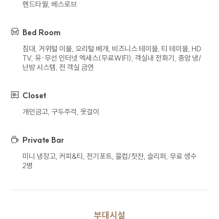
핸드타월, 베스로브
5. 개인정보의 위탁 또는 제3자 제공
회사는 이용자의 개인정보를 타인 또는
Bed Room
타기업이나 기관 등 제3자에게 제공하지
침대, 거위털 이불, 오리털 베개, 비즈니스 테이블, 티 테이블, HD
않습니다.
TV, 유∙무선 인터넷 엑세스(무료WIFI), 객실내 전화기, 중앙 냉/
회사는 이용자의 개인정보를 위탁하고 있지
난방 시스템, 전 객실 금연
않습니다. 다만 추후 서비스 향상을 위하여
이용자의 개인정보를 위탁하여 처리하게 되는
Closet
경우 사전에 이를 고지하고 위탁 계약 등을
통하여 수탁자를 관리하도록 하겠습니다.
개인금고, 구두주걱, 옷걸이
6. 개인정보의 파기 절차 및 방법
Private Bar
회사는 원칙적으로 개인정보 처리 목적이
미니 냉장고, 커피&티, 전기포트, 물컵/찻잔, 슬리퍼, 무료 생수
달성되어 개인정보 처리가 불필요하다고
2병
인정되는 경우와 이용자가 개인정보의 파기를
요청한 경우에는 지체 없이 해당 개인정보를
파기합니다. 파기의 절차, 기한 및 방법은 다음과
같습니다.
부대시설
파기대상인 정보는 목적 달성 후 별도 DB 또는