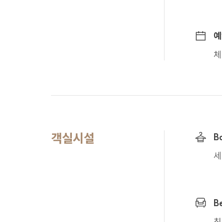
행사하고자 하는 경우
정보주체는 개인정보
아니되며, 정보주체는
예
체
8. 개인정보 처리
회사는 이용자가 동의한
추가 동의를 얻도록 하
사전에 이를 고지하도록
9. 개인정보 보호
객실시설
B
내부관리계획의 수립
세
해킹 등에 대비한 기
보안프로그램을 설치
개인정보 처리 직원의
교육과 내부 절차를
B
침