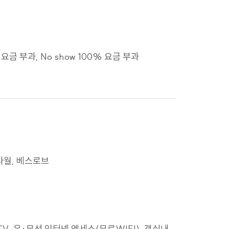
용하거나 침해하여서는
요금 부과, No show 100% 요금 부과
 개별적으로 이용자의
보 처리방침을 통하여
 시행하고 있습니다.
드타월, 베스로브
을 방지하기 위하여
호 의무에 관한 정기적인
TV, 유∙무선 인터넷 엑세스(무료WIFI), 객실내