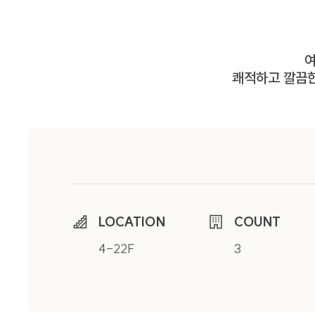
거부할 수 있으며 동의를
2. 개인정보 수집 
여
쾌적하고 깔끔한
회사가 이용자의 개인정
구분
문의
3. 개인정보 수집 
LOCATION
COUNT
회사는 기본적인 서비스
제한되지 않습니다. 회
4-22F
3
구분
문의