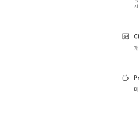
10. 개인정보보호
전
회사는 이용자의 개인정
이름
C
직책
개
연락처
이메일
P
11. 개인정보 처리
미
본 개인정보처리방침은 2
본 개인정보처리방침은 시
시행일 7일 전부터, 이