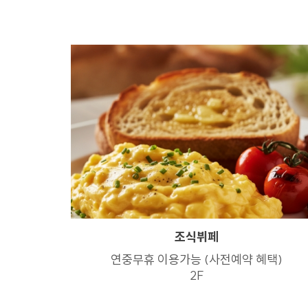
조식뷔페
연중무휴 이용가능 (사전예약 혜택)
2F