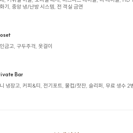
책임자
화기, 중앙 냉/난방 시스템, 전 객실 금연
보를 보호하고 고충처리를 위하여 개인정보 보호책임자를 정하고 있습니다.
박진진
loset
정보관리보호책임자
인금고, 구두주걱, 옷걸이
051.755.9000
rsvn@centumpremier.net
rivate Bar
방침 변경
니 냉장고, 커피&티, 전기포트, 물컵/찻잔, 슬리퍼, 무료 생수 2
022년 09월 23일 제정되었습니다.
행일로부터 적용되며, 법령 및 방침에 따른 변경 내용의 추가, 삭제, 정정이 
용자에게 불리하거나 중요한 내용의 경우 시행일 30일 전부터 고지하도록 하겠