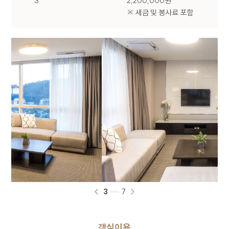
3
2,200,000원
회사는 이용자가 개별 서비스 신청시 개인정보 수집
※ 세금 및 봉사료 포함
및 이용에 동의할 수 있는 절차를 마련하고 있습니다.
이용자는 동의를 거부할 수 있으며 동의를 거부하는
경우 해당 서비스 이용이 제한될 수 있습니다.
2. 개인정보 수집 및 이용 목적
회사가 이용자의 개인정보를 수집 및 이용하는
목적은 다음과 같습니다.
구분
이용목적
온라인 문의에 따른 의사 확인 및 본인
식별, 서비스 부정이용 방지, 각종
문의
고지 및 안내, 분쟁 조정을 위한 기록
보존
3
7
3. 개인정보 수집 항목 및 방법
회사는 기본적인 서비스 제공을 위한 필수 정보만을
객실이용