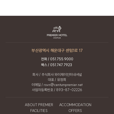
있습니다.
개인정보 처리 직원의 교육 : 개인정보 관련 처리
직원은 최소한의 인원으로 구성되며,
개인정보보호 의무에 관한 정기적인 교육과 내부
절차를 마련하고 있습니다.
10. 개인정보보호책임자
부산광역시 해운대구 센텀1로 17
회사는 이용자의 개인정보를 보호하고 고충처리를
위하여 개인정보 보호책임자를 정하고 있습니다.
전화 /
051.755.9000
팩스 / 051.747.7923
이름
박진진
회사 / 주식회사 와이제이인터내셔널
직책
정보관리보호책임자
대표 / 유정희
연락처
051.755.9000
이메일 / rsvn@centumpremier.net
사업자등록번호 / 893-87-02226
이메일
rsvn@centumpremier.net
ABOUT PREMIER
ACCOMMODATION
11. 개인정보 처리방침 변경
FACILITIES
OFFERS