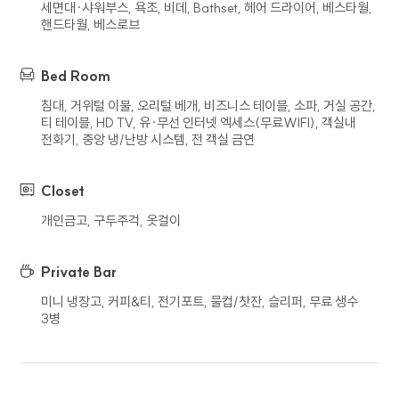
세면대∙샤워부스, 욕조, 비데, Bathset, 헤어 드라이어, 베스타월,
핸드타월, 베스로브
5. 개인정보의 위탁 또는 제3자 제공
회사는 이용자의 개인정보를 타인 또는
Bed Room
타기업이나 기관 등 제3자에게 제공하지
않습니다.
침대, 거위털 이불, 오리털 베개, 비즈니스 테이블, 소파, 거실 공간,
회사는 이용자의 개인정보를 위탁하고 있지
티 테이블, HD TV, 유∙무선 인터넷 엑세스(무료WIFI), 객실내
않습니다. 다만 추후 서비스 향상을 위하여
전화기, 중앙 냉/난방 시스템, 전 객실 금연
이용자의 개인정보를 위탁하여 처리하게 되는
경우 사전에 이를 고지하고 위탁 계약 등을
Closet
통하여 수탁자를 관리하도록 하겠습니다.
개인금고, 구두주걱, 옷걸이
6. 개인정보의 파기 절차 및 방법
Private Bar
회사는 원칙적으로 개인정보 처리 목적이
달성되어 개인정보 처리가 불필요하다고
미니 냉장고, 커피&티, 전기포트, 물컵/찻잔, 슬리퍼, 무료 생수
인정되는 경우와 이용자가 개인정보의 파기를
3병
요청한 경우에는 지체 없이 해당 개인정보를
파기합니다. 파기의 절차, 기한 및 방법은 다음과
같습니다.
파기대상인 정보는 목적 달성 후 별도 DB 또는