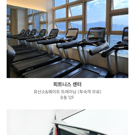
개인정보 열람 요구권
개인정보 정정, 삭제 요구권
개인정보 처리정지 요구권
개인정보 수집, 이용 등에 대한 동의 철회
정보주체는 개인정보의 열람/정정/삭제/
처리정지 요구 또는 동의 철회, 파기 요청을
하고자 하는 경우 하단의
개인정보보호책임자에게 요청할 수 있으며
회사는 이에 지체없이 필요한 조치를 취하도록
하겠습니다.
1항 및 2항에 따른 권리 행사는 정보주체 본인이
피트니스 센터
하여야 하며, 정보주체의 법정대리인이나 위임을
유산소&웨이트 트레이닝 (투숙객 무료)
받은 자 등 대리인이 행사하고자 하는 경우
B동 12F
회사는 위임장 등의 추가 서류를 요청할 수
있습니다.
정보주체는 개인정보보호법령 등 관계법령을
위반하여 정보주체 본인 또는 타인의 개인정보를
사용하거나 침해하여서는 아니되며, 정보주체는