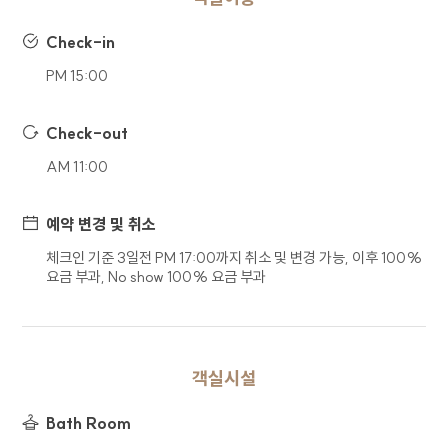
수집하고 있으며, 선택 정보의 경우 입력하지
않더라도 서비스 이용이 제한되지 않습니다. 회사는
Check-in
수집한 정보를 이용 목적 외의 목적으로 사용하지
않습니다.
PM 15:00
구분
수집 및 이용 항목
Check-out
(필수) 문의유형, 이름, 연락처,
문의
AM 11:00
이메일, 연락처, 문의내용
회사는 홈페이지를 통한 이용자의 각 신청서 작성을
예약 변경 및 취소
통해 개인정보를 수집합니다.
체크인 기준 3일전 PM 17:00까지 취소 및 변경 가능, 이후 100%
요금 부과, No show 100% 요금 부과
4. 개인정보 보유 및 이용기간
회사는 이용자의 개인정보 수집 및 이용
동의일로부터 1년간 이용자의 개인정보를 처리 및
보유합니다. 단, 관계법령의 규정에 따라 개인정보를
객실시설
보유하여야 할 필요가 있을 경우 일정기간 보유되며
이때 보유되는 개인정보의 열람 및 이용은 해당
Bath Room
사유로 제한됩니다.