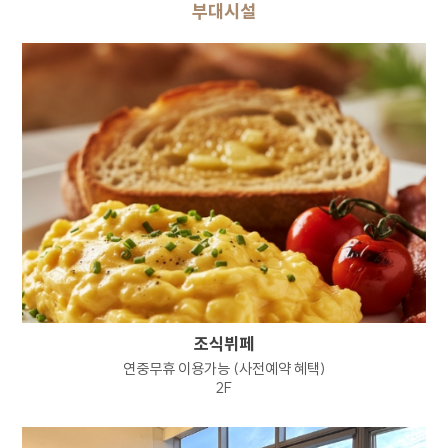
부대시설
서류함으로 옮겨져 내부 방침 및 기타 관련
법령에 따라 지체없이 파기됩니다. 이때 내부
방침에 따라 별도DB 또는 문서로 옮겨진
개인정보는 법률에 의한 경우를 제외하고는
이용되지 않습니다.
이용자의 개인정보는 개인정보의 보유기간이
경과된 경우에는 보유기간의 종료일로부터 5일
이내에, 개인정보처리 목적달성, 해당 서비스의
폐지, 사업의 종료 등 그 개인정보가 불필요하게
되었을 때에는 개인정보 처리가 불필요한 것으로
인정되는 날로부터 5일 이내에 파기합니다.
전자적 파일 형태의 정보는 기록을 재생할 수
없는 기술적 방법을, 종이에 출력된 정보는
분쇄기로 분쇄하여 파기합니다.
조식뷔페
연중무휴 이용가능 (사전예약 혜택)
7. 정보주체와 법정대리인의 권리 의무 및 그
2F
행사방법에 관한 사항
정보주체는 회사에 대해 언제든지 아래 각 호의
권리를 행사할 수 있습니다.