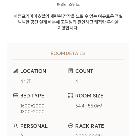
패밀리 스위트
센텀프리미어호텔의 세련된 감각을 느낄 수 있는 여유로운 객실
넉넉한 공간 설계를 통해 고객님의 편안하고 쾌적한 투숙을
지향합니다.
ROOM DETAILS
개인정보처리방침
LOCATION
COUNT
4~7F
4
CENTUM PREMIER HOTEL(이하 회사)는
웹사이트(
centumpremier.net
) 이용 및 제반
BED TYPE
ROOM SIZE
서비스 제공시 개인정보보호법령에 따라 이용자의
개인정보 보호 및 권익을 보호하고 이용자의 고충을
1600*2000
54.4~55.0㎡
원활하게 처리할 수 있도록 다음과 같은 처리방침을
1300*2000
두고 있습니다.
PERSONAL
RACK RATE
1. 개인정보 수집에 대한 동의