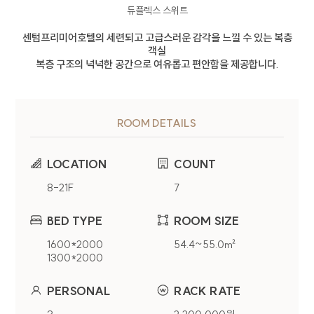
듀플렉스 스위트
센텀프리미어호텔의 세련되고 고급스러운 감각을 느낄 수 있는 복층
객실
복층 구조의 넉넉한 공간으로 여유롭고 편안함을 제공합니다.
ROOM DETAILS
개인정보처리방침
LOCATION
COUNT
8-21F
7
CENTUM PREMIER HOTEL(이하 회사)는
웹사이트(
centumpremier.net
) 이용 및 제반
BED TYPE
ROOM SIZE
서비스 제공시 개인정보보호법령에 따라 이용자의
개인정보 보호 및 권익을 보호하고 이용자의 고충을
1600*2000
54.4~55.0㎡
원활하게 처리할 수 있도록 다음과 같은 처리방침을
1300*2000
두고 있습니다.
PERSONAL
RACK RATE
1. 개인정보 수집에 대한 동의