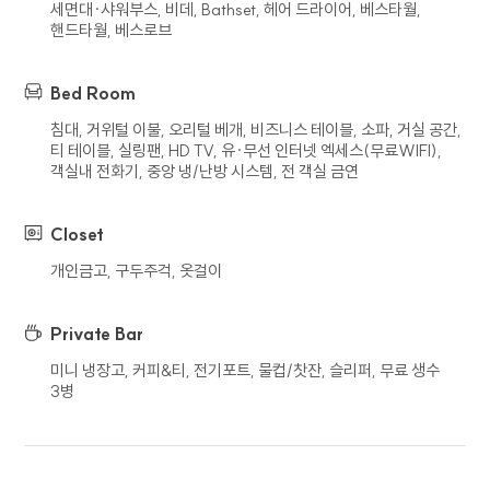
세면대∙샤워부스, 비데, Bathset, 헤어 드라이어, 베스타월,
핸드타월, 베스로브
5. 개인정보의 위탁 또는 제3자 제공
회사는 이용자의 개인정보를 타인 또는
Bed Room
타기업이나 기관 등 제3자에게 제공하지
않습니다.
침대, 거위털 이불, 오리털 베개, 비즈니스 테이블, 소파, 거실 공간,
회사는 이용자의 개인정보를 위탁하고 있지
티 테이블, 실링팬, HD TV, 유∙무선 인터넷 엑세스(무료WIFI),
않습니다. 다만 추후 서비스 향상을 위하여
객실내 전화기, 중앙 냉/난방 시스템, 전 객실 금연
이용자의 개인정보를 위탁하여 처리하게 되는
경우 사전에 이를 고지하고 위탁 계약 등을
Closet
통하여 수탁자를 관리하도록 하겠습니다.
개인금고, 구두주걱, 옷걸이
6. 개인정보의 파기 절차 및 방법
Private Bar
회사는 원칙적으로 개인정보 처리 목적이
달성되어 개인정보 처리가 불필요하다고
미니 냉장고, 커피&티, 전기포트, 물컵/찻잔, 슬리퍼, 무료 생수
인정되는 경우와 이용자가 개인정보의 파기를
3병
요청한 경우에는 지체 없이 해당 개인정보를
파기합니다. 파기의 절차, 기한 및 방법은 다음과
같습니다.
파기대상인 정보는 목적 달성 후 별도 DB 또는