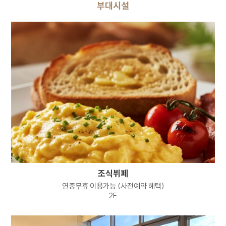
부대시설
서류함으로 옮겨져 내부 방침 및 기타 관련
법령에 따라 지체없이 파기됩니다. 이때 내부
방침에 따라 별도DB 또는 문서로 옮겨진
개인정보는 법률에 의한 경우를 제외하고는
이용되지 않습니다.
이용자의 개인정보는 개인정보의 보유기간이
경과된 경우에는 보유기간의 종료일로부터 5일
이내에, 개인정보처리 목적달성, 해당 서비스의
폐지, 사업의 종료 등 그 개인정보가 불필요하게
되었을 때에는 개인정보 처리가 불필요한 것으로
인정되는 날로부터 5일 이내에 파기합니다.
전자적 파일 형태의 정보는 기록을 재생할 수
없는 기술적 방법을, 종이에 출력된 정보는
분쇄기로 분쇄하여 파기합니다.
조식뷔페
연중무휴 이용가능 (사전예약 혜택)
7. 정보주체와 법정대리인의 권리 의무 및 그
2F
행사방법에 관한 사항
정보주체는 회사에 대해 언제든지 아래 각 호의
권리를 행사할 수 있습니다.