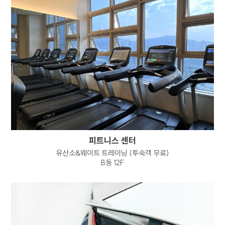
개인정보 열람 요구권
개인정보 정정, 삭제 요구권
개인정보 처리정지 요구권
개인정보 수집, 이용 등에 대한 동의 철회
정보주체는 개인정보의 열람/정정/삭제/
처리정지 요구 또는 동의 철회, 파기 요청을
하고자 하는 경우 하단의
개인정보보호책임자에게 요청할 수 있으며
회사는 이에 지체없이 필요한 조치를 취하도록
하겠습니다.
1항 및 2항에 따른 권리 행사는 정보주체 본인이
피트니스 센터
하여야 하며, 정보주체의 법정대리인이나 위임을
유산소&웨이트 트레이닝 (투숙객 무료)
받은 자 등 대리인이 행사하고자 하는 경우
B동 12F
회사는 위임장 등의 추가 서류를 요청할 수
있습니다.
정보주체는 개인정보보호법령 등 관계법령을
위반하여 정보주체 본인 또는 타인의 개인정보를
사용하거나 침해하여서는 아니되며, 정보주체는