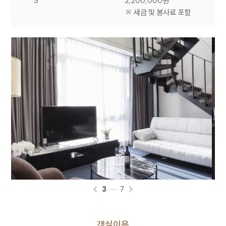
3
2,200,000원
회사는 이용자가 개별 서비스 신청시 개인정보 수집
※ 세금 및 봉사료 포함
및 이용에 동의할 수 있는 절차를 마련하고 있습니다.
이용자는 동의를 거부할 수 있으며 동의를 거부하는
경우 해당 서비스 이용이 제한될 수 있습니다.
2. 개인정보 수집 및 이용 목적
회사가 이용자의 개인정보를 수집 및 이용하는
목적은 다음과 같습니다.
구분
이용목적
온라인 문의에 따른 의사 확인 및 본인
식별, 서비스 부정이용 방지, 각종
문의
고지 및 안내, 분쟁 조정을 위한 기록
보존
3
7
3. 개인정보 수집 항목 및 방법
회사는 기본적인 서비스 제공을 위한 필수 정보만을
객실이용