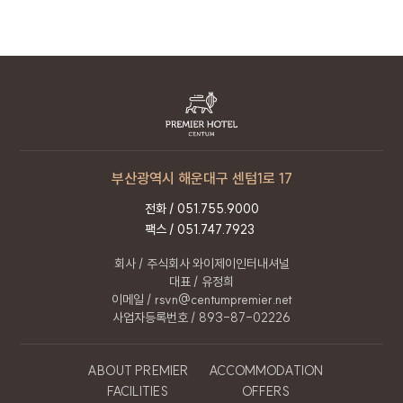
있습니다.
개인정보 처리 직원의 교육 : 개인정보 관련 처리
직원은 최소한의 인원으로 구성되며,
개인정보보호 의무에 관한 정기적인 교육과 내부
절차를 마련하고 있습니다.
10. 개인정보보호책임자
부산광역시 해운대구 센텀1로 17
회사는 이용자의 개인정보를 보호하고 고충처리를
위하여 개인정보 보호책임자를 정하고 있습니다.
전화 /
051.755.9000
팩스 / 051.747.7923
이름
박진진
회사 / 주식회사 와이제이인터내셔널
직책
정보관리보호책임자
대표 / 유정희
연락처
051.755.9000
이메일 / rsvn@centumpremier.net
사업자등록번호 / 893-87-02226
이메일
rsvn@centumpremier.net
ABOUT PREMIER
ACCOMMODATION
11. 개인정보 처리방침 변경
FACILITIES
OFFERS