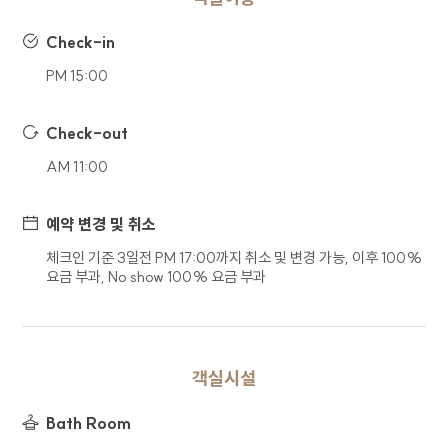
수집하고 있으며, 선택 정보의 경우 입력하지
않더라도 서비스 이용이 제한되지 않습니다. 회사는
Check-in
수집한 정보를 이용 목적 외의 목적으로 사용하지
않습니다.
PM 15:00
구분
수집 및 이용 항목
Check-out
(필수) 문의유형, 이름, 연락처,
문의
AM 11:00
이메일, 연락처, 문의내용
회사는 홈페이지를 통한 이용자의 각 신청서 작성을
예약 변경 및 취소
통해 개인정보를 수집합니다.
체크인 기준 3일전 PM 17:00까지 취소 및 변경 가능, 이후 100%
요금 부과, No show 100% 요금 부과
4. 개인정보 보유 및 이용기간
회사는 이용자의 개인정보 수집 및 이용
동의일로부터 1년간 이용자의 개인정보를 처리 및
보유합니다. 단, 관계법령의 규정에 따라 개인정보를
객실시설
보유하여야 할 필요가 있을 경우 일정기간 보유되며
이때 보유되는 개인정보의 열람 및 이용은 해당
Bath Room
사유로 제한됩니다.