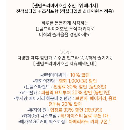
이용자는 동의를 거부할 수 있으며 동의를 거부하는
[센텀프리미어호텔 추천 1위 패키지]
경우 해당 서비스 이용이 제한될 수 있습니다.
전객실타입 + 조식포함 (객실타입별 최대인원수 적용)
하루를 든든하게 시작하는
2. 개인정보 수집 및 이용 목적
센텀프리미어호텔 조식 패키지로
회사가 이용자의 개인정보를 수집 및 이용하는
미식의 즐거움을 경험하세요.
목적은 다음과 같습니다.
구분
이용목적
✨✨✨
다양한 제휴 할인가로 주변 인프라 똑똑하게 즐기기:)
온라인 문의에 따른 의사 확인 및 본인
[ 센텀프리미어호텔 제휴혜택안내 ]
식별, 서비스 부정이용 방지, 각종
문의
고지 및 안내, 분쟁 조정을 위한 기록
▪️센텀마마뷔페 :
10% 할인
보존
▪️영화의전당 :
영화 1,000(원) 할인
▪️센텀스파랜드 :
입장료 30% 할인 (동반3인)
▪️요트탈래 :
퍼블릭 요트투어 20% 할인 (동반1인)
▪️루시앙 베이커리 해운대 센텀점 :
브런치, 베이커리, 음료
3. 개인정보 수집 항목 및 방법
전메뉴 20% 할인
▪️뮤지엄 원 :
입장료 33% 할인 (동반3인)
회사는 기본적인 서비스 제공을 위한 필수 정보만을
▪️카페051 벡스코점 :
티/아이스티 음료 쿠폰 1매
수집하고 있으며, 선택 정보의 경우 입력하지
▪️메가MGC커피 벡스코점 :
아메리카노 커피 쿠폰 1
않더라도 서비스 이용이 제한되지 않습니다. 회사는
수집한 정보를 이용 목적 외의 목적으로 사용하지