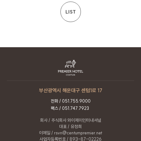
8. 개인정보 처리방침의 고지 또는 통지 방법
LIST
회사는 이용자가 동의한 범위를 벗어나는 목적으로
개인정보를 이용하거나 제3자에게 제공하는 경우
개별적으로 이용자의 추가 동의를 얻도록
하겠습니다. 회사는 타인에게 개인정보의 처리를
위탁하는 경우 홈페이지 개인정보 처리방침을
통하여 사전에 이를 고지하도록 하겠습니다.
9. 개인정보 보호를 위한 기술적 관리적 대책
내부관리계획의 수립 및 시행 : 회사는
개인정보의 안전한 처리를 위하여
부산광역시 해운대구 센텀1로 17
내부관리계획을 수립하고 시행하고 있습니다.
전화 /
051.755.9000
해킹 등에 대비한 기술적 대책 : 회사는 해킹이나
팩스 / 051.747.7923
컴퓨터 바이러스 등에 의한 개인정보 유출 및
훼손을 방지하기 위하여 보안프로그램을
회사 / 주식회사 와이제이인터내셔널
설치하고 주기적인 갱신, 점검 등을 수행하고
대표 / 유정희
있습니다.
이메일 / rsvn@centumpremier.net
개인정보 처리 직원의 교육 : 개인정보 관련 처리
사업자등록번호 / 893-87-02226